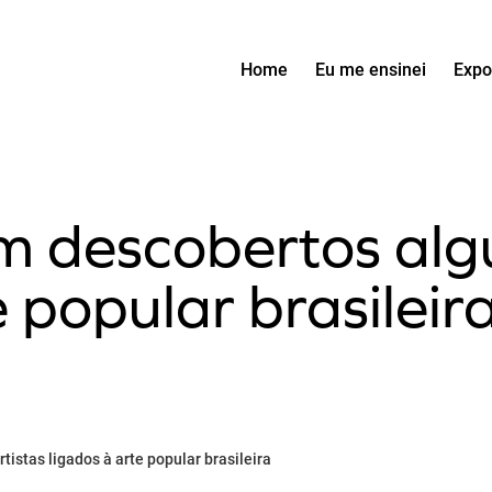
Home
Eu me ensinei
Expo
 descobertos algu
e popular brasileir
istas ligados à arte popular brasileira