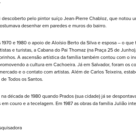
.
oi descoberto pelo pintor suíço Jean-Pierre Chabloz, que notou 
costumava desenhar em paredes e muros do bairro.
s 1970 e 1980 o apoio de Aloísio Berto da Silva e esposa – o que
tistas e turistas, a Cabana do Pai Thomaz (na Praça 25 de Junho
brinhos. A ascensão artística da família também contou com o inc
 promovendo a cultura em Cachoeira. Já em Salvador, foram os c
mercado e o contato com artistas. Além de Carlos Teixeira, es
a de Todos os Santos.
na década de 1980 quando Prados (sua cidade) já se despontava 
os em couro e a tecelagem. Em 1987 as obras da família Julião int
squisadora