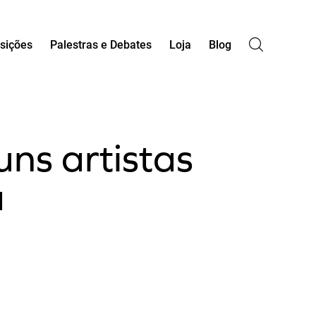
sições
Palestras e Debates
Loja
Blog
ns artistas
a